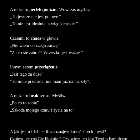
A może to
perfekcjonizm.
Wówczas myślisz:
„To jeszcze nie jest gotowe.”
„To nie jest idealnie, a więc kiepskie.”
Czasami to
chaos
w głowie:
„Nie wiem od czego zacząć”
“Za co się zabrać? Wszystko jest ważne.”
Innym razem
przeciążenie
:
„Jest tego za dużo”
"To mnie przerasta, nie mam już na nic siły".
A może to
brak sensu
. Myślisz:
„Po co to robię”
„Szkoda mojego czasu i życia na to”.
A jak jest u Ciebie? Rozpoznajesz którąś z tych myśli?
Czujesz, że coś Cię blokuje ? Czy wiesz, co jest Twoim hamulcem