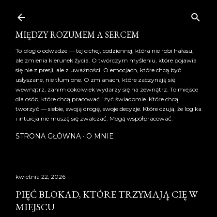
Przejdź do głównej zawartości
MIĘDZY ROZUMEM A SERCEM
To blog o odwadze — tej cichej, codziennej, która nie robi hałasu,
ale zmienia kierunek życia. O twórczym myśleniu, które pojawia
się nie z presji, ale z uważności. O emocjach, które chcą być
usłyszane, nie tłumione. O zmianach, które zaczynają się
wewnątrz, zanim cokolwiek wydarzy się na zewnątrz. To miejsce
dla osób, które chcą pracować i żyć świadomie. Które chcą
tworzyć — siebie, swoją drogę, swoje decyzje. Które czują, że logika
i intuicja nie muszą się zwalczać. Mogą współpracować.
STRONA GŁÓWNA
O MNIE
kwietnia 22, 2026
PIĘĆ BLOKAD, KTÓRE TRZYMAJĄ CIĘ W
MIEJSCU