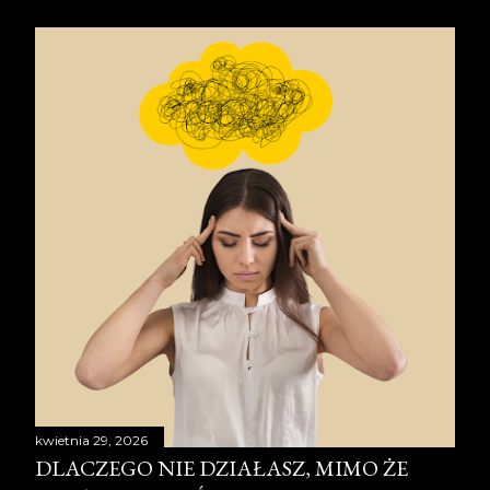
s
t
y
kwietnia 29, 2026
DLACZEGO NIE DZIAŁASZ, MIMO ŻE