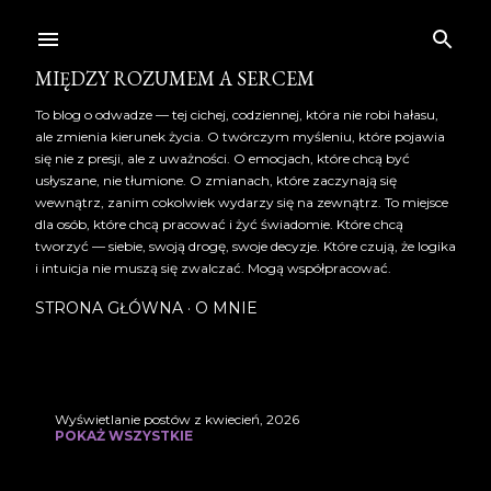
Przejdź do głównej zawartości
MIĘDZY ROZUMEM A SERCEM
To blog o odwadze — tej cichej, codziennej, która nie robi hałasu,
ale zmienia kierunek życia. O twórczym myśleniu, które pojawia
się nie z presji, ale z uważności. O emocjach, które chcą być
usłyszane, nie tłumione. O zmianach, które zaczynają się
wewnątrz, zanim cokolwiek wydarzy się na zewnątrz. To miejsce
dla osób, które chcą pracować i żyć świadomie. Które chcą
tworzyć — siebie, swoją drogę, swoje decyzje. Które czują, że logika
i intuicja nie muszą się zwalczać. Mogą współpracować.
STRONA GŁÓWNA
O MNIE
Wyświetlanie postów z kwiecień, 2026
P
POKAŻ WSZYSTKIE
o