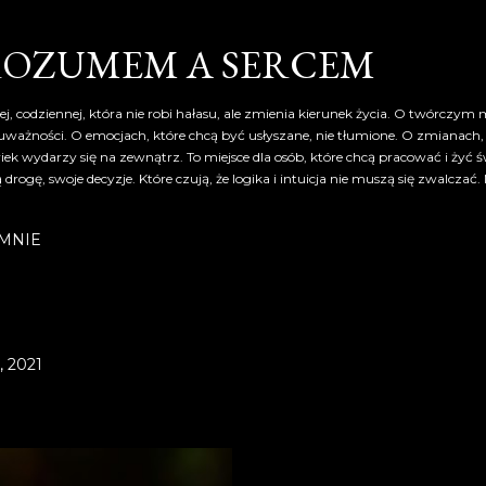
Przejdź do głównej zawartości
ROZUMEM A SERCEM
ej, codziennej, która nie robi hałasu, ale zmienia kierunek życia. O twórczym 
e z uważności. O emocjach, które chcą być usłyszane, nie tłumione. O zmianach
ek wydarzy się na zewnątrz. To miejsce dla osób, które chcą pracować i żyć 
 drogę, swoje decyzje. Które czują, że logika i intuicja nie muszą się zwalczać
MNIE
, 2021