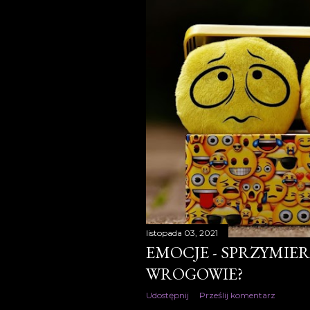
t
y
listopada 03, 2021
EMOCJE - SPRZYMIE
WROGOWIE?
Udostępnij
Prześlij komentarz