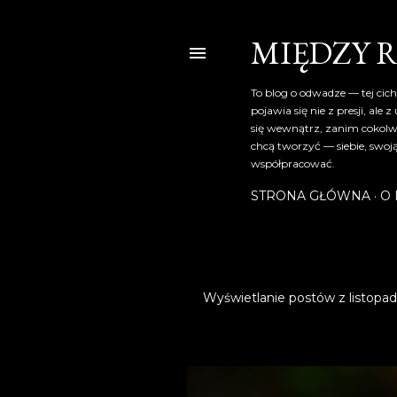
MIĘDZY 
To blog o odwadze — tej cich
pojawia się nie z presji, al
się wewnątrz, zanim cokolwi
chcą tworzyć — siebie, swoją
współpracować.
STRONA GŁÓWNA
O 
Wyświetlanie postów z listopad
P
o
s