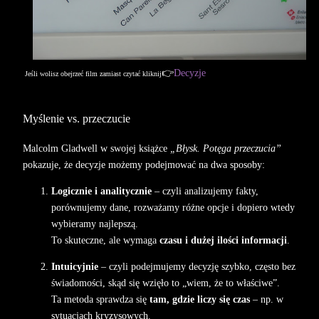
👉
D
ecyzje
Jeśli wolisz obejrzeć film zamiast czytać
kliknij
Myślenie vs. przeczucie
Malcolm Gladwell w swojej książce
„Błysk. Potęga przeczucia”
pokazuje, że decyzje możemy podejmować na dwa sposoby:
Logicznie i analitycznie
– czyli analizujemy fakty,
porównujemy dane, rozważamy różne opcje i dopiero wtedy
wybieramy najlepszą.
To skuteczne, ale wymaga
czasu i dużej ilości informacji
.
Intuicyjnie
– czyli podejmujemy decyzję szybko, często bez
świadomości, skąd się wzięło to „wiem, że to właściwe”.
Ta metoda sprawdza się
tam, gdzie liczy się czas
– np. w
sytuacjach kryzysowych.