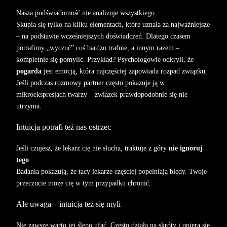
Nasza podświadomość nie analizuje wszystkiego.
Skupia się tylko na kilku elementach, które uznała za najważniejsze
– na podstawie wcześniejszych doświadczeń. Dlatego czasem
potrafimy „wyczuć” coś bardzo trafnie, a innym razem –
kompletnie się pomylić. Przykład? Psychologowie odkryli, że
pogarda
jest emocją, która najczęściej zapowiada rozpad związku.
Jeśli podczas rozmowy partner często pokazuje ją w
mikroekspresjach twarzy – związek prawdopodobnie się nie
utrzyma.
Intuicja potrafi też nas ostrzec
Jeśli czujesz, że lekarz cię nie słucha, traktuje z góry
nie ignoruj
tego
.
Badania pokazują, że tacy lekarze częściej popełniają błędy. Twoje
przeczucie może cię w tym przypadku chronić.
Ale uwaga – intuicja też się myli
Nie zawsze warto jej ślepo ufać. Często działa na skróty i opiera się