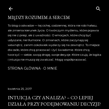
Przejdź do głównej zawartości
MIĘDZY ROZUMEM A SERCEM
To blog o odwadze — tej cichej, codziennej, która nie robi hałasu,
ale zmienia kierunek życia. O twórczym myśleniu, które pojawia
się nie z presji, ale z uważności. O emocjach, które chcą być
usłyszane, nie tłumione. O zmianach, które zaczynają się
wewnątrz, zanim cokolwiek wydarzy się na zewnątrz. To miejsce
dla osób, które chcą pracować i żyć świadomie. Które chcą
tworzyć — siebie, swoją drogę, swoje decyzje. Które czują, że logika
i intuicja nie muszą się zwalczać. Mogą współpracować.
STRONA GŁÓWNA
O MNIE
kwietnia 25, 2017
INTUICJA CZY ANALIZA? – CO LEPIEJ
DZIAŁA PRZY PODEJMOWANIU DECYZJI?