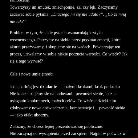
samoocenę.
Towarzyszy im smutek, zniechęcenie, żal czy lęk. Zaczynamy
zadawać sobie pytania:
„Dlaczego mi się nie udało?”
,
„Co ze mną
nie tak?”
Problem w tym, że takie pytania wzmacniają krytyka
wewnętrznego. Patrzymy na siebie przez pryzmat emocji, które
akurat przeżywamy, i skupiamy się na wadach. Powtarzając ten
proces, utrwalamy w sobie niskie poczucie wartości. Co wtedy? Jak
się z tego wyrwać?
Cele i nowe umiejętności
Jedną z dróg jest
działanie
— małymi krokami, krok po kroku.
Nie koncentrujemy się na budowaniu pewności siebie, lecz na
osiąganiu konkretnych, małych celów. To właśnie dzięki nim
zdobywamy nowe doświadczenia, kompetencje i... pewność siebie
— jako efekt uboczny.
Załóżmy, że chcesz lepiej prezentować się publicznie.
Nie zaczynaj od wystąpienia przed zarządem. Najpierw poćwicz w