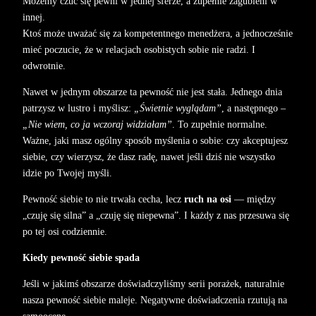
Możemy czuć się pewni w jednej sferze, a zupełnie zagubieni w
innej.
Ktoś może uważać się za kompetentnego menedżera, a jednocześnie
mieć poczucie, że w relacjach osobistych sobie nie radzi. I
odwrotnie.
Nawet w jednym obszarze ta pewność nie jest stała. Jednego dnia
patrzysz w lustro i myślisz:
„Świetnie wyglądam”
, a następnego –
„Nie wiem, co ja wczoraj widziałam”
. To zupełnie normalne.
Ważne, jaki masz ogólny sposób myślenia o sobie: czy akceptujesz
siebie, czy wierzysz, że dasz radę, nawet jeśli dziś nie wszystko
idzie po Twojej myśli.
Pewność siebie to nie trwała cecha, lecz
ruch na osi
— między
„czuję się silna” a „czuję się niepewna”. I każdy z nas przesuwa się
po tej osi codziennie.
Kiedy pewność siebie spada
Jeśli w jakimś obszarze doświadczyliśmy serii porażek, naturalnie
nasza pewność siebie maleje. Negatywne doświadczenia rzutują na