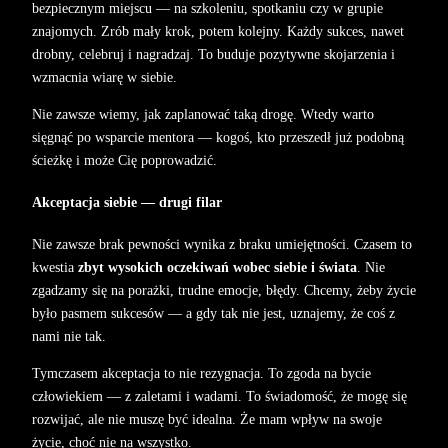
bezpiecznym miejscu — na szkoleniu, spotkaniu czy w grupie
znajomych. Zrób mały krok, potem kolejny. Każdy sukces, nawet
drobny, celebruj i nagradzaj. To buduje pozytywne skojarzenia i
wzmacnia wiarę w siebie.
Nie zawsze wiemy, jak zaplanować taką drogę. Wtedy warto
sięgnąć po wsparcie mentora — kogoś, kto przeszedł już podobną
ścieżkę i może Cię poprowadzić.
Akceptacja siebie — drugi filar
Nie zawsze brak pewności wynika z braku umiejętności. Czasem to
kwestia
zbyt wysokich oczekiwań wobec siebie i świata
. Nie
zgadzamy się na porażki, trudne emocje, błędy. Chcemy, żeby życie
było pasmem sukcesów — a gdy tak nie jest, uznajemy, że coś z
nami nie tak.
Tymczasem akceptacja to nie rezygnacja. To zgoda na bycie
człowiekiem — z zaletami i wadami. To świadomość, że mogę się
rozwijać, ale nie muszę być idealna. Że mam wpływ na swoje
życie, choć nie na wszystko.