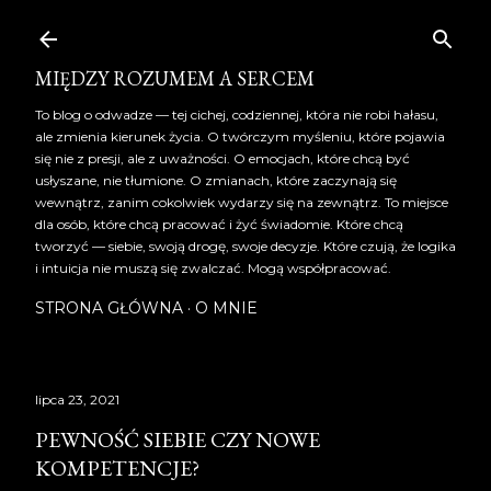
Przejdź do głównej zawartości
MIĘDZY ROZUMEM A SERCEM
To blog o odwadze — tej cichej, codziennej, która nie robi hałasu,
ale zmienia kierunek życia. O twórczym myśleniu, które pojawia
się nie z presji, ale z uważności. O emocjach, które chcą być
usłyszane, nie tłumione. O zmianach, które zaczynają się
wewnątrz, zanim cokolwiek wydarzy się na zewnątrz. To miejsce
dla osób, które chcą pracować i żyć świadomie. Które chcą
tworzyć — siebie, swoją drogę, swoje decyzje. Które czują, że logika
i intuicja nie muszą się zwalczać. Mogą współpracować.
STRONA GŁÓWNA
O MNIE
lipca 23, 2021
PEWNOŚĆ SIEBIE CZY NOWE
KOMPETENCJE?