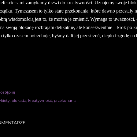
efekcie sami zamykamy drzwi do kreatywności. Uznajemy swoje blokad
zsądku. Tymczasem to tylko stare przekonania, które dawno przestały 
brą wiadomością jest to, że można je zmienić. Wymaga to uważności, c
ma swoją blokadę rozbrajam delikatnie, ale konsekwentnie – krok po k
a tylko czasem potrzebuje, byśmy dali jej przestrzeń, ciepło i zgodę na 
ostępnij
ykiety:
blokada
kreatywność
przekonania
OMENTARZE