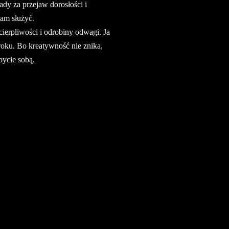
y za przejaw dorosłości i
nam służyć.
ierpliwości i odrobiny odwagi. Ja
roku. Bo kreatywność nie znika,
bycie sobą.