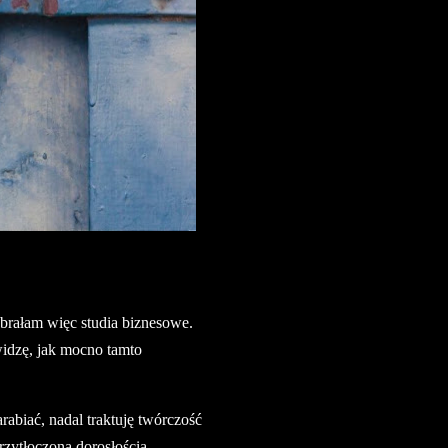
brałam więc studia biznesowe.
widzę, jak mocno tamto
biać, nadal traktuję twórczość
rzytłoczona dorosłością,