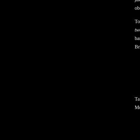
ob
To
tw
ba
Br
Ta
Mó