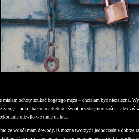
e miałam ochoty szukać bogatego męża – chciałam być niezależna. Wy
e żałuję – pokochałam marketing i świat przedsiębiorczości – ale dziś 
zekonanie utkwiło we mnie na lata.
mo że wokół mam dowody, iż można tworzyć i jednocześnie dobrze zara
k hobby. Czasem zastanawiam się: czy we mnie wciąż siedzi artystka, p