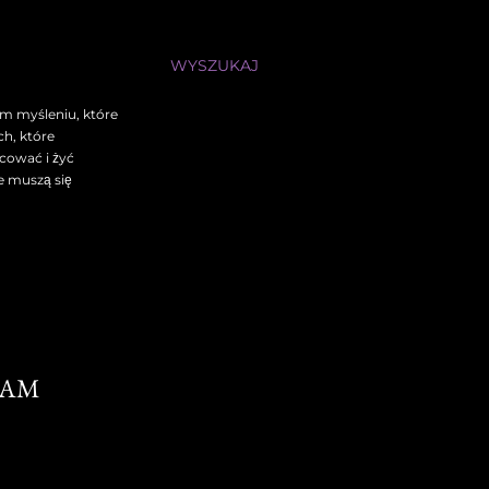
WYSZUKAJ
zym myśleniu, które
ch, które
acować i żyć
ie muszą się
NAM