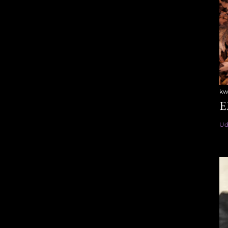
kw
E
Ud