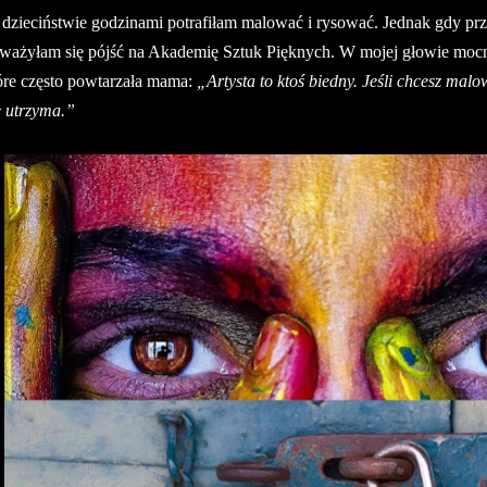
dzieciństwie godzinami potrafiłam malować i rysować. Jednak gdy prz
ważyłam się pójść na Akademię Sztuk Pięknych. W mojej głowie mocno
óre często powtarzała mama:
„Artysta to ktoś biedny. Jeśli chcesz mal
ę utrzyma.”