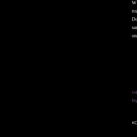
W 
ro
Do
sa
on
Ud
Et
K