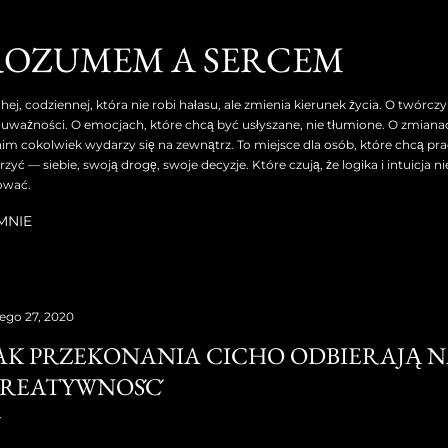
Przejdź do głównej zawartości
ROZUMEM A SERCEM
hej, codziennej, która nie robi hałasu, ale zmienia kierunek życia. O twórc
le z uważności. O emocjach, które chcą być usłyszane, nie tłumione. O zmiana
nim cokolwiek wydarzy się na zewnątrz. To miejsce dla osób, które chcą pr
yć — siebie, swoją drogę, swoje decyzje. Które czują, że logika i intuicja n
ować.
MNIE
tego 27, 2020
AK PRZEKONANIA CICHO ODBIERAJĄ 
REATYWNOŚĆ