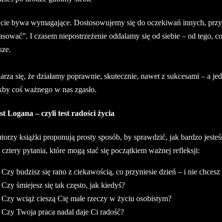
cie bywa wymagające. Dostosowujemy się do oczekiwań innych, przyjm
asować”. I czasem niepostrzeżenie oddalamy się od siebie – od tego, co
sze.
arza się, że działamy poprawnie, skutecznie, nawet z sukcesami – a j
kby coś ważnego w nas zgasło.
st Logana – czyli test radości życia
torzy książki proponują prosty sposób, by sprawdzić, jak bardzo jeste
 cztery pytania, które mogą stać się początkiem ważnej refleksji:
 Czy budzisz się rano z ciekawością, co przyniesie dzień – i nie chcesz 
 Czy śmiejesz się tak często, jak kiedyś?
 Czy wciąż cieszą Cię małe rzeczy w życiu osobistym?
 Czy Twoja praca nadal daje Ci radość?