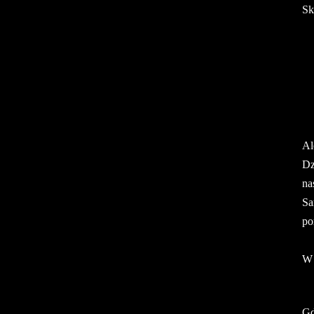
Sk
Al
Dz
na
Sa
po
W 
Gd