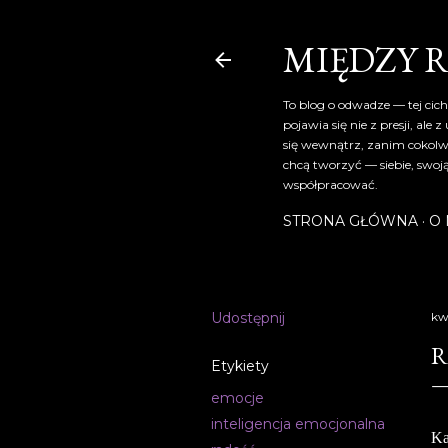
MIĘDZY 
To blog o odwadze — tej cich
pojawia się nie z presji, al
się wewnątrz, zanim cokolwi
chcą tworzyć — siebie, swoją
współpracować.
STRONA GŁÓWNA
O 
Udostępnij
kw
R
Etykiety
emocje
inteligencja emocjonalna
Ka