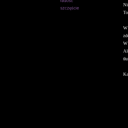
radość
Ni
szczęście
To
W 
zd
W 
Al
tł
Ka